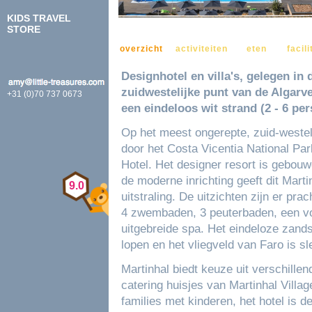
KIDS TRAVEL
STORE
VOEG TOE AAN FAVORIETEN
overzicht
activiteiten
eten
facili
Designhotel en villa's, gelegen in
zuidwestelijke punt van de Algarv
+31 (0)70 737 0673
een eindeloos wit strand (2 - 6 per
Op het meest ongerepte, zuid-westel
door het Costa Vicentia National Par
Hotel. Het designer resort is gebouwd
de moderne inrichting geeft dit Marti
9.0
uitstraling. De uitzichten zijn er pra
4 zwembaden, 3 peuterbaden, een vo
uitgebreide spa. Het eindeloze zand
lopen en het vliegveld van Faro is sle
Martinhal biedt keuze uit verschille
catering huisjes van Martinhal Villag
families met kinderen, het hotel is 