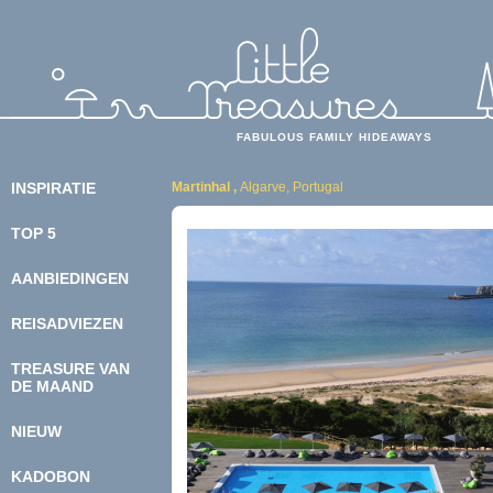
FABULOUS FAMILY HIDEAWAYS
INSPIRATIE
Martinhal ,
Algarve, Portugal
TOP 5
BEOORDELING
KIDSPROOF
AANBIEDINGEN
LEKKERBEKKEN
ECOBEWUST
REISADVIEZEN
KASTEELTJES
MEENEMEN
BUDGET
ONDERWEG
TREASURE VAN
SUPERDELUXE
ETEN
DE MAAND
WELLNESS
GEZOND & VEILIG
DOEN & BELEVEN
NIEUW
FOTO & FILM
KADOBON