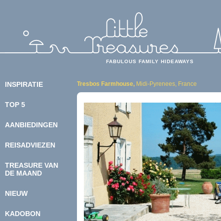
FABULOUS FAMILY HIDEAWAYS
INSPIRATIE
Tresbos Farmhouse,
Midi-Pyrenees, France
TOP 5
BEOORDELING
KIDSPROOF
AANBIEDINGEN
LEKKERBEKKEN
ECOBEWUST
REISADVIEZEN
KASTEELTJES
MEENEMEN
BUDGET
ONDERWEG
TREASURE VAN
SUPERDELUXE
ETEN
DE MAAND
WELLNESS
GEZOND & VEILIG
DOEN & BELEVEN
NIEUW
FOTO & FILM
KADOBON