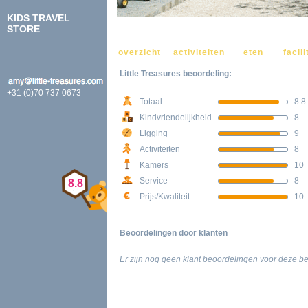
KIDS TRAVEL
STORE
VOEG TOE AAN FAVORIETEN
overzicht
activiteiten
eten
facili
Little Treasures beoordeling:
+31 (0)70 737 0673
Totaal
8.8
Kindvriendelijkheid
8
Ligging
9
Activiteiten
8
Kamers
10
Service
8
8.8
Prijs/Kwaliteit
10
Beoordelingen door klanten
Er zijn nog geen klant beoordelingen voor deze 