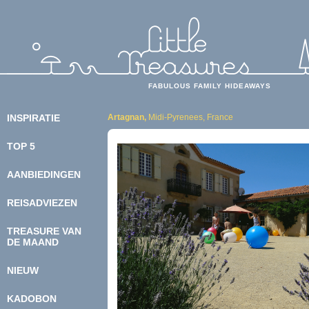
FABULOUS FAMILY HIDEAWAYS
INSPIRATIE
Artagnan,
Midi-Pyrenees, France
TOP 5
BEOORDELING
KIDSPROOF
AANBIEDINGEN
LEKKERBEKKEN
ECOBEWUST
REISADVIEZEN
KASTEELTJES
MEENEMEN
BUDGET
ONDERWEG
TREASURE VAN
SUPERDELUXE
ETEN
DE MAAND
WELLNESS
GEZOND & VEILIG
DOEN & BELEVEN
NIEUW
FOTO & FILM
KADOBON