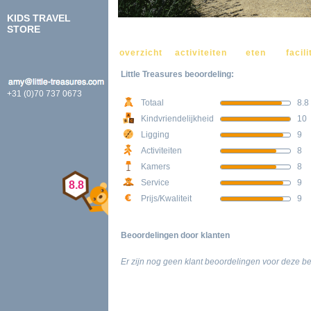
KIDS TRAVEL
STORE
VOEG TOE AAN FAVORIETEN
overzicht
activiteiten
eten
facili
Little Treasures beoordeling:
+31 (0)70 737 0673
Totaal
8.8
Kindvriendelijkheid
10
Ligging
9
Activiteiten
8
Kamers
8
Service
9
8.8
Prijs/Kwaliteit
9
Beoordelingen door klanten
Er zijn nog geen klant beoordelingen voor deze 